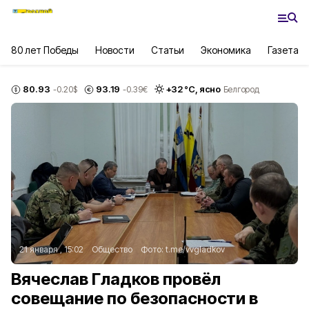
80 лет Победы
Новости
Статьи
Экономика
Газета
80.93
93.19
+
32
°С,
ясно
-0.20
$
-0.39
€
Белгород
21 января , 15:02
Общество
Фото:
t.me/vvgladkov
Вячеслав Гладков провёл
совещание по безопасности в