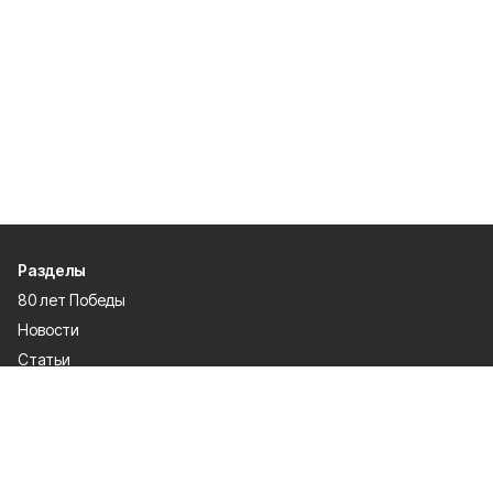
Разделы
80 лет Победы
Новости
Статьи
Экономика
Газета
Официальные документы
Политика