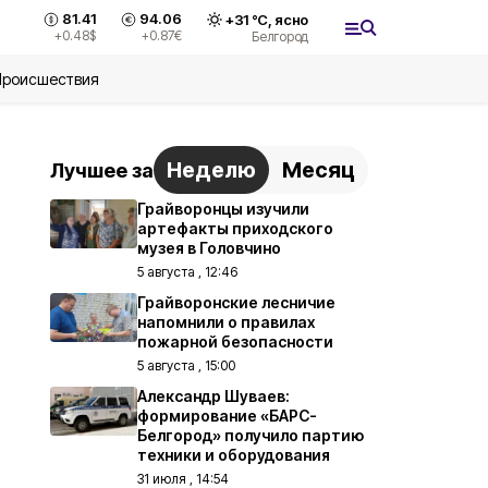
81.41
94.06
+
31
°С,
ясно
+0.48
$
+0.87
€
Белгород
Происшествия
Неделю
Месяц
Лучшее за
Грайворонцы изучили
артефакты приходского
музея в Головчино
5 августа , 12:46
Грайворонские лесничие
напомнили о правилах
пожарной безопасности
5 августа , 15:00
Александр Шуваев:
формирование «БАРС-
Белгород» получило партию
техники и оборудования
31 июля , 14:54