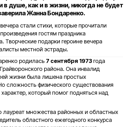
и в душе, как и в жизни, никогда не будет
заверила Жанна Бондаренко.
вечера стали стихи, которые прочитали
 произведения гостям праздника
. Творческие подарки героине вечера
алисты местной эстрады.
аренко родилась
7 сентября
1973
года
 Грайворонского района. Она инвалид
воей жизни была лишена простых
 Но сложность физического существования
 характер, который помог подняться над
о лауреат множества районных и областных
бедитель областного ежегодного конкурса