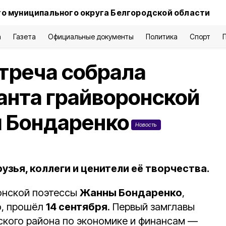
о муниципального округа Белгородской области
а
Газета
Официальные документы
Политика
Спорт
треча собрала
анта грайворонской
 Бондаренко
Новость
узья, коллеги и ценители её творчества.
онской поэтессы
Жанны Бондаренко
,
ю, прошёл
14 сентября
. Первый замглавы
кого района по экономике и финансам —