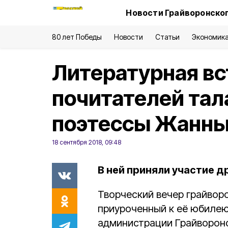
Новости Грайворонског
80 лет Победы
Новости
Статьи
Экономик
Литературная вс
почитателей тал
поэтессы Жанны
18 сентября 2018, 09:48
В ней приняли участие др
Творческий вечер грайвор
приуроченный к её юбиле
администрации Грайворонс