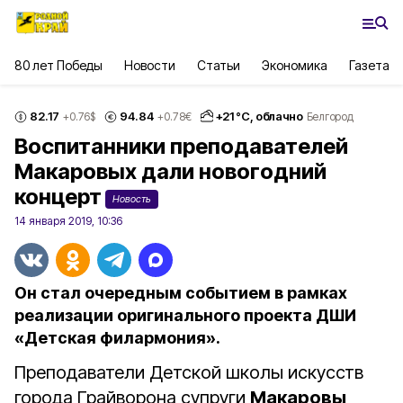
80 лет Победы
Новости
Статьи
Экономика
Газета
82.17
94.84
+
21
°С,
облачно
+0.76
$
+0.78
€
Белгород
Воспитанники преподавателей
Макаровых дали новогодний
концерт
Новость
14 января 2019, 10:36
Он стал очередным событием в рамках
реализации оригинального проекта ДШИ
«Детская филармония».
Преподаватели Детской школы искусств
города Грайворона супруги
Макаровы