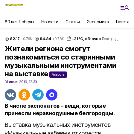
80 лет Победы
Новости
Статьи
Экономика
Газета
82.17
94.84
+
21
°С,
облачно
+0.76
$
+0.78
€
Белгород
Жители региона смогут
познакомиться со старинными
музыкальными инструментами
на выставке
Новость
31 июля 2019, 12:33
В числе экспонатов – вещи, которые
принесли неравнодушные белгородцы.
Выставка музыкальных инструментов
«Музыкальные забавы» откроется