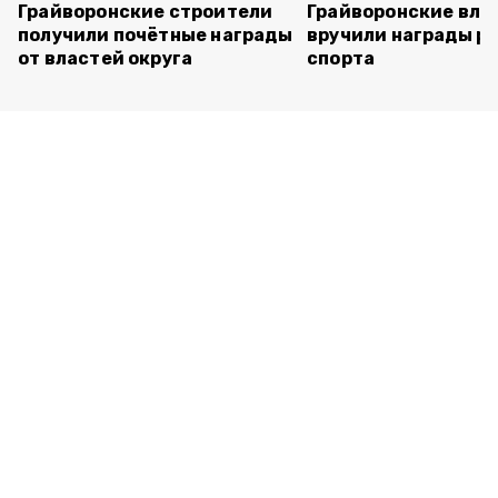
Грайворонские строители
Грайворонские вла
получили почётные награды
вручили награды р
от властей округа
спорта