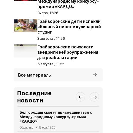
Международному конкурсу-
премии «КАРДО»
Вчера, 12:26
Грайворонские дети испекли
яблочный пирог в кулинарной
студии
3 августа , 14:26
Грайворонские психологи
внедрили нейроупражнения
для реабилитации
6 августа , 13:52
Все материалы
Последние
новости
Белгородцы смогут присоединиться к
Грайворонск
Международному конкурсу-премии
подвиге тан
«КАРДО»
Общество
6 
Общество
Вчера, 12:26
Грайворонс