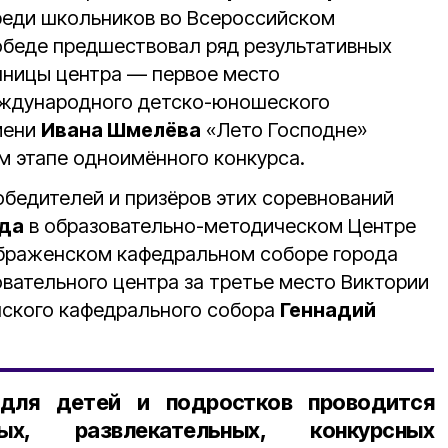
реди школьников во Всероссийском
обеде предшествовал ряд результативных
нницы центра — первое место
еждународного детско-юношеского
мени
Ивана Шмелёва
«Лето Господне»
м этапе одноимённого конкурса.
бедителей и призёров этих соревнований
ода
в образовательно-методическом Центре
браженском кафедральном соборе города
вательного центра за третье место Виктории
нского кафедрального собора
Геннадий
для детей и подростков проводится
ых, развлекательных, конкурсных