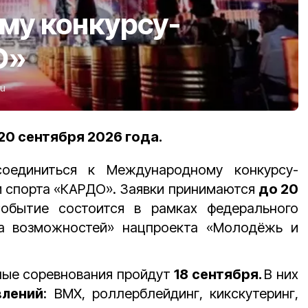
у конкурсу-
О»
ru
20 сентября 2026 года.
соединиться к Международному конкурсу-
и спорта «КАРДО». Заявки принимаются
до 20
Событие состоится в рамках федерального
на возможностей» нацпроекта «Молодёжь и
ые соревнования пройдут
18 сентября.
В них
влений
: BMX, роллерблейдинг, кикскутеринг,