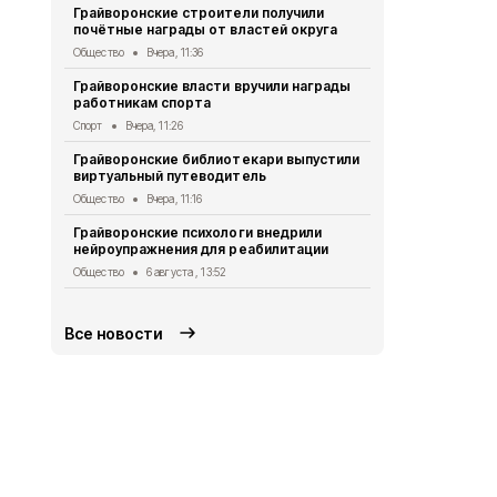
Грайворонские строители получили
всероссийс
почётные награды от властей округа
Общество
6 
Общество
Вчера, 11:36
Александр 
Грайворонские власти вручили награды
Евгением П
работникам спорта
безопаснос
Спорт
Вчера, 11:26
Общество
6 
Грайворонские библиотекари выпустили
Александр 
виртуальный путеводитель
Путину о б
в Белгород
Общество
Вчера, 11:16
Общество
5 
Грайворонские психологи внедрили
нейроупражнения для реабилитации
Грайворонс
правилах п
Общество
6 августа , 13:52
Общество
5 
Все новости