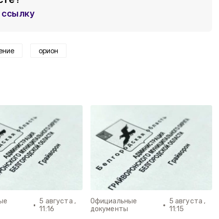
ссылку
ение
орион
ые
5 августа ,
Официальные
5 августа ,
11:16
документы
11:15