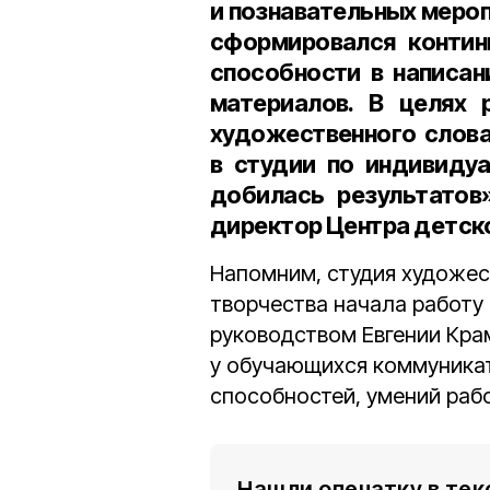
и познавательных мероп
сформировался контин
способности в написан
материалов. В целях 
художественного слова
в студии по индивиду
добилась результатов
директор Центра детско
Напомним, студия художес
творчества начала работу
руководством Евгении Кра
у обучающихся коммуникат
способностей, умений рабо
Нашли опечатку в тек