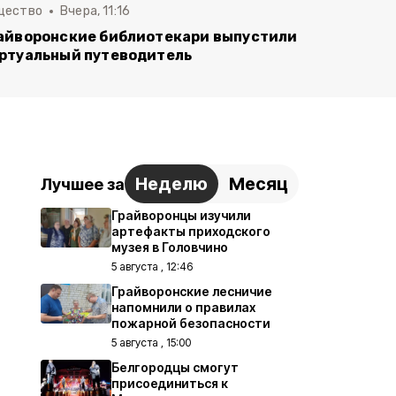
щество
Вчера, 11:16
айворонские библиотекари выпустили
ртуальный путеводитель
Неделю
Месяц
Лучшее за
Грайворонцы изучили
артефакты приходского
музея в Головчино
5 августа , 12:46
Грайворонские лесничие
напомнили о правилах
пожарной безопасности
5 августа , 15:00
Белгородцы смогут
присоединиться к