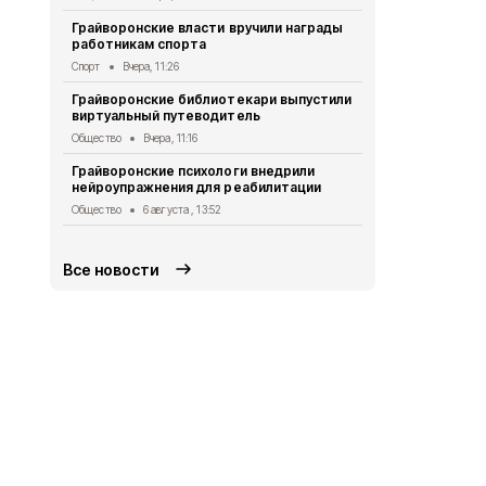
Александр 
Грайворонские власти вручили награды
Евгением П
работникам спорта
безопаснос
Спорт
Вчера, 11:26
Общество
6 
Грайворонские библиотекари выпустили
Александр 
виртуальный путеводитель
Путину о б
в Белгород
Общество
Вчера, 11:16
Общество
5 
Грайворонские психологи внедрили
нейроупражнения для реабилитации
Грайворонс
правилах п
Общество
6 августа , 13:52
Общество
5 
Все новости