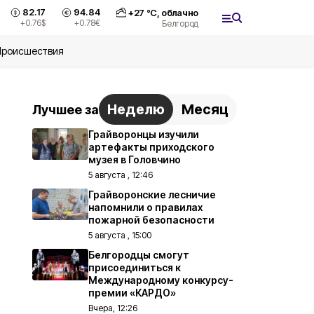
82.17
94.84
+
27
°С,
облачно
+0.76
$
+0.78
€
Белгород
Происшествия
Неделю
Месяц
Лучшее за
Грайворонцы изучили
артефакты приходского
музея в Головчино
5 августа , 12:46
Грайворонские лесничие
напомнили о правилах
пожарной безопасности
5 августа , 15:00
Белгородцы смогут
присоединиться к
Международному конкурсу-
премии «КАРДО»
Вчера, 12:26