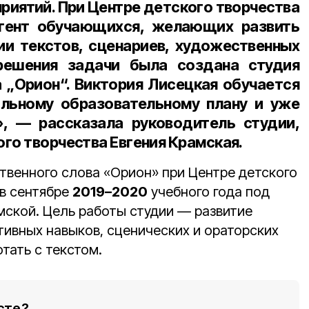
риятий. При Центре детского творчества
гент обучающихся, желающих развить
ии текстов, сценариев, художественных
решения задачи была создана студия
 „Орион“. Виктория Лисецкая обучается
альному образовательному плану и уже
», — рассказала
руководитель студии,
го творчества Евгения Крамская
.
твенного слова «Орион» при Центре детского
 в сентябре
2019–2020
учебного года под
мской. Цель работы студии — развитие
ивных навыков, сценических и ораторских
тать с текстом.
сте?