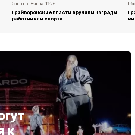
Спорт
Вчера, 11:26
Об
Грайворонские власти вручили награды
Гр
работникам спорта
ви
огут
я к