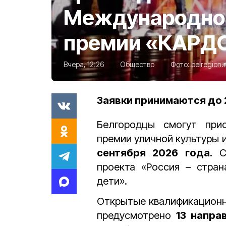
Международном
премии «КАРД
Вчера, 12:26
Общество
Фото:
belregion.
Заявки принимаются до 
Белгородцы смогут при
премии
уличной культуры 
сентября 2026 года
. 
проекта «Россия – стра
дети».
Открытые квалификационн
предусмотрено
13 напра