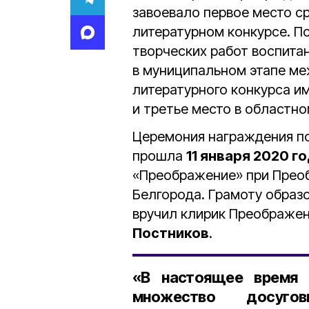
завоевало первое место с
литературном конкурсе. П
творческих работ воспита
в муниципальном этапе м
литературного конкурса и
и третье место в областно
Церемония награждения по
прошла
11 января 2020 г
«Преображение» при Прео
Белгорода. Грамоту образо
вручил клирик Преображе
Постников
.
«В настоящее время 
множество досугов