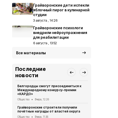
Грайворонские дети испекли
яблочный пирог в кулинарной
студии
3 августа , 14:26
Грайворонские психологи
внедрили нейроупражнения
для реабилитации
6 августа , 13:52
Все материалы
Последние
новости
Белгородцы смогут присоединиться к
Грайворонск
Международному конкурсу-премии
подвиге тан
«КАРДО»
Общество
6 
Общество
Вчера, 12:26
Грайворонс
Грайворонские строители получили
всероссийс
почётные награды от властей округа
Общество
6 
Общество
Вчера, 11:36