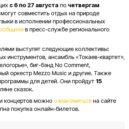
щих
с 6 по 27 августа
по
четвергам
смогут совместить отдых на природе
узыки в исполнении профессиональных
ообщили
в пресс-службе регионального
телями выступят следующие коллективы:
ых инструментов, ансамбль «Токаев-квартет»,
елогорье», биг-бэнд No Comment,
ый оркестр Mezzo Music и другие. Также
 программы для детей. Они пройдут
15
ляне сказок.
 и концертов можно
ознакомиться
на сайте
пна покупка онлайн-билетов.