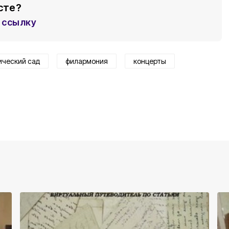
сте?
ссылку
ический сад
филармония
концерты