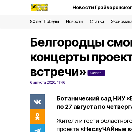
Новости Грайворонског
80 лет Победы
Новости
Статьи
Экономик
Белгородцы смог
концерты проек
встречи»
Новость
6 августа 2020, 11:46
Ботанический сад НИУ «
по 27 августа по четверг
Жители и гости областног
проекта
«НеслуЧАЙные в