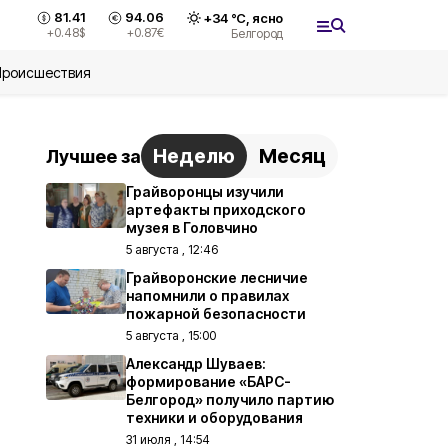
81.41
94.06
+
34
°С,
ясно
+0.48
$
+0.87
€
Белгород
Происшествия
Неделю
Месяц
Лучшее за
Грайворонцы изучили
артефакты приходского
музея в Головчино
5 августа , 12:46
Грайворонские лесничие
напомнили о правилах
пожарной безопасности
5 августа , 15:00
Александр Шуваев:
формирование «БАРС-
Белгород» получило партию
техники и оборудования
31 июля , 14:54