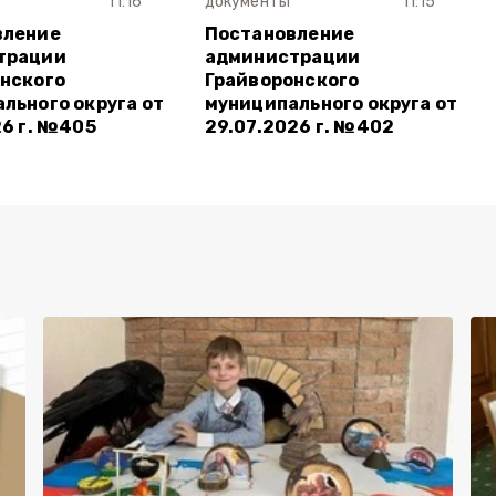
11:16
документы
11:15
вление
Постановление
трации
администрации
нского
Грайворонского
льного округа от
муниципального округа от
26 г. №405
29.07.2026 г. №402