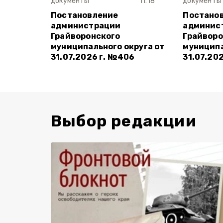
документы
11:18
документы
Постановление
Постано
администрации
админис
Грайворонского
Грайворо
муниципального округа от
муниципа
31.07.2026 г. №406
31.07.20
Выбор редакции