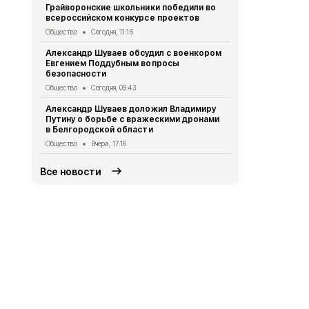
Грайворонские школьники победили во
Белгородск
всероссийском конкурсе проектов
362 медали 
Общество
Сегодня, 11:16
Общество
Вч
Александр Шуваев обсудил с военкором
Грайворонц
Евгением Поддубным вопросы
патриотичес
безопасности
Общество
Вч
Общество
Сегодня, 09:43
Александр 
Александр Шуваев доложил Владимиру
временного
Путину о борьбе с вражескими дронами
столице
в Белгородской области
Общество
4 
Общество
Вчера, 17:16
Все новости