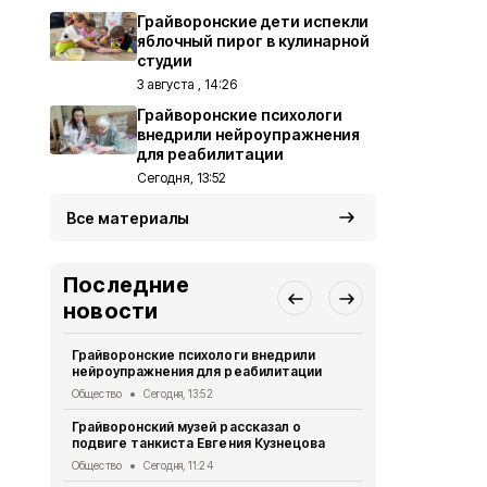
Грайворонские дети испекли
яблочный пирог в кулинарной
студии
3 августа , 14:26
Грайворонские психологи
внедрили нейроупражнения
для реабилитации
Сегодня, 13:52
Все материалы
Последние
новости
Грайворонские психологи внедрили
Грайворонс
нейроупражнения для реабилитации
правилах п
Общество
Сегодня, 13:52
Общество
Вч
Грайворонский музей рассказал о
Грайворонц
подвиге танкиста Евгения Кузнецова
приходского
Общество
Сегодня, 11:24
Общество
Вч