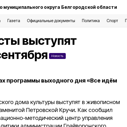
о муниципального округа Белгородской области
а
Газета
Официальные документы
Политика
Спорт
сты выступят
сентября
Новость
ах программы выходного дня «Все идём
ского дома культуры выступят в живописном
наменитой Петровской Кручи. Как сообщил
изационно-методический центр управления
олитики администрации Грайворонского