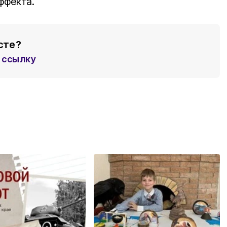
ффекта.
сте?
ссылку