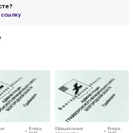
сте?
ссылку
а
ые
Вчера,
Официальные
Вчера,