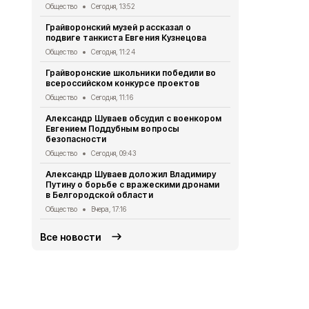
Общество
Сегодня, 13:52
Общество
Вч
Грайворонский музей рассказал о
Грайворонц
подвиге танкиста Евгения Кузнецова
приходского
Общество
Сегодня, 11:24
Общество
Вч
Грайворонские школьники победили во
Белгородск
всероссийском конкурсе проектов
362 медали 
Общество
Сегодня, 11:16
Общество
Вч
Александр Шуваев обсудил с военкором
Грайворонц
Евгением Поддубным вопросы
патриотичес
безопасности
Общество
Вч
Общество
Сегодня, 09:43
Александр 
Александр Шуваев доложил Владимиру
временного
Путину о борьбе с вражескими дронами
столице
в Белгородской области
Общество
4 
Общество
Вчера, 17:16
Все новости