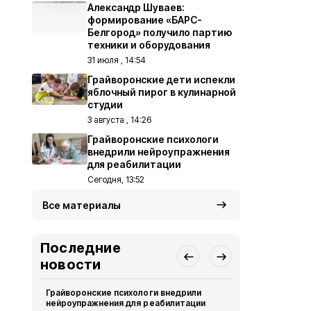
Александр Шуваев:
формирование «БАРС-
Белгород» получило партию
техники и оборудования
31 июля , 14:54
Грайворонские дети испекли
яблочный пирог в кулинарной
студии
3 августа , 14:26
Грайворонские психологи
внедрили нейроупражнения
для реабилитации
Сегодня, 13:52
Все материалы
Последние
новости
Грайворонские психологи внедрили
Грайворонс
нейроупражнения для реабилитации
правилах п