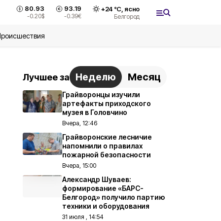
80.93
93.19
+
24
°С,
ясно
-0.20
$
-0.39
€
Белгород
Происшествия
Неделю
Месяц
Лучшее за
Грайворонцы изучили
артефакты приходского
музея в Головчино
Вчера, 12:46
Грайворонские лесничие
напомнили о правилах
пожарной безопасности
Вчера, 15:00
Александр Шуваев:
формирование «БАРС-
Белгород» получило партию
техники и оборудования
31 июля , 14:54