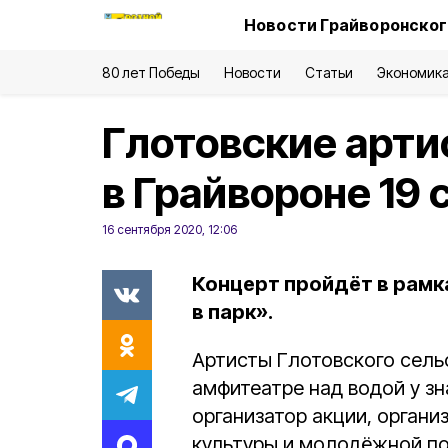
Новости Грайворонског
80 лет Победы
Новости
Статьи
Экономик
Глотовские арти
в Грайвороне 19 
16 сентября 2020, 12:06
Концерт пройдёт в рамк
в парк».
Артисты Глотовского сель
амфитеатре над водой у з
организатор акции, орган
культуры и молодёжной п