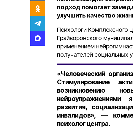
подход помогает замедл
улучшить качество жизн
Психологи Комплексного ц
Грайворонского муниципал
применением нейрогимнаст
получателей социальных ус
«Человеческий органи
Стимулирование акт
возникновению но
нейроупражнениями 
развития, социализа
инвалидов», — комме
психолог центра.