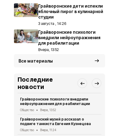
Грайворонские дети испекли
яблочный пирог в кулинарной
студии
3 августа , 14:26
Грайворонские психологи
внедрили нейроупражнения
для реабилитации
Вчера, 13:52
Все материалы
Последние
новости
Грайворонские психологи внедрили
Грайворонс
нейроупражнения для реабилитации
правилах п
Общество
Вчера, 13:52
Общество
5 
Грайворонский музей рассказал о
Грайворонц
подвиге танкиста Евгения Кузнецова
приходского
Общество
Вчера, 11:24
Общество
5 