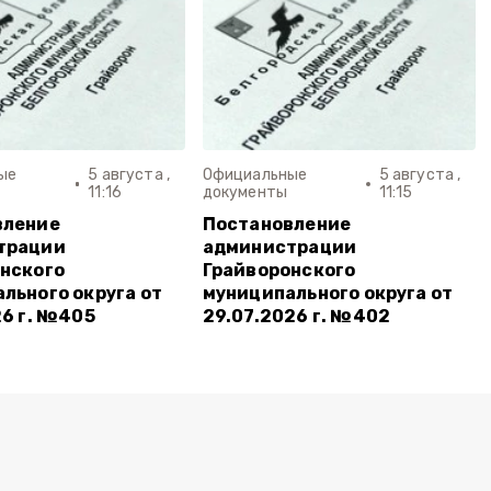
ые
5 августа ,
Официальные
5 августа ,
11:16
документы
11:15
вление
Постановление
трации
администрации
нского
Грайворонского
льного округа от
муниципального округа от
26 г. №405
29.07.2026 г. №402