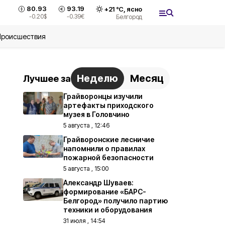
80.93
93.19
+
21
°С,
ясно
-0.20
$
-0.39
€
Белгород
Происшествия
Неделю
Месяц
Лучшее за
Грайворонцы изучили
артефакты приходского
музея в Головчино
5 августа , 12:46
Грайворонские лесничие
напомнили о правилах
пожарной безопасности
5 августа , 15:00
Александр Шуваев:
формирование «БАРС-
Белгород» получило партию
техники и оборудования
31 июля , 14:54