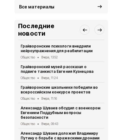
Все материалы
Последние
новости
Грайворонские психологи внедрили
Грайворонс
нейроупражнения для реабилитации
правилах п
Общество
Вчера, 13:52
Общество
5 
Грайворонский музей рассказал о
Грайворонц
подвиге танкиста Евгения Кузнецова
приходского
Общество
Вчера, 11:24
Общество
5 
Грайворонские школьники победили во
Белгородск
всероссийском конкурсе проектов
362 медали 
Общество
Вчера, 11:16
Общество
5 
Александр Шуваев обсудил с военкором
Грайворонц
Евгением Поддубным вопросы
патриотичес
безопасности
Общество
5 
Общество
Вчера, 09:43
Александр 
Александр Шуваев доложил Владимиру
временного
Путину о борьбе с вражескими дронами
столице