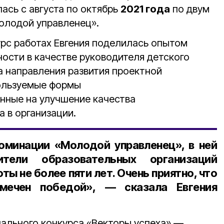
лась с августа по октябрь
2021 года
по двум
олодой управленец».
урс работах Евгения поделилась опытом
ности в качестве руководителя детского
а направления развития проектной
пользуемые формы
нные на улучшение качества
 в организации.
номинации «Молодой управленец», в ней
ители образовательных организаций
оты не более
пяти лет
. Очень приятно, что
мечен победой», — сказала Евгения
нального конкурса «Векторы успеха» —