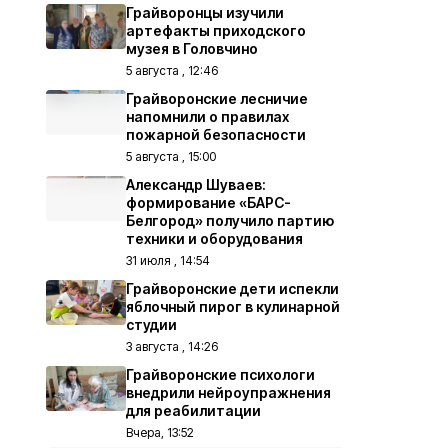
Грайворонцы изучили
артефакты приходского
музея в Головчино
5 августа , 12:46
Грайворонские лесничие
напомнили о правилах
пожарной безопасности
5 августа , 15:00
Александр Шуваев:
формирование «БАРС-
Белгород» получило партию
техники и оборудования
31 июля , 14:54
Грайворонские дети испекли
яблочный пирог в кулинарной
студии
3 августа , 14:26
Грайворонские психологи
внедрили нейроупражнения
для реабилитации
Вчера, 13:52