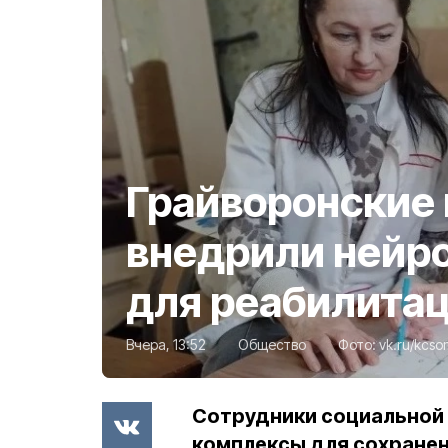
Грайворонские 
внедрили нейр
для реабилита
Вчера, 13:52
Общество
Фото:
vk.ru/kcso
Сотрудники социальной
комплексы для сохранен