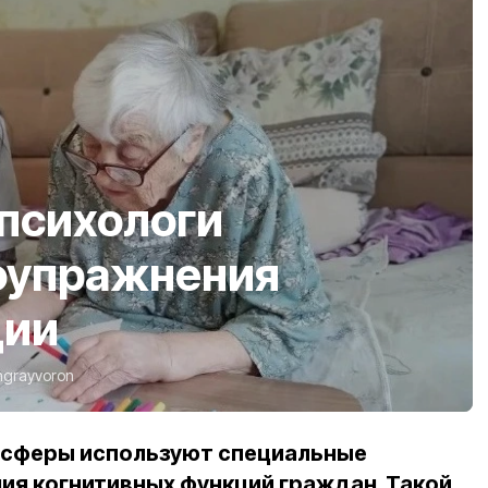
психологи
оупражнения
ции
ngrayvoron
 сферы используют специальные
ия когнитивных функций граждан. Такой