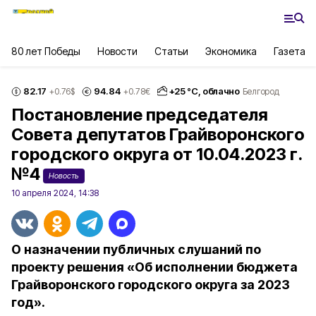
80 лет Победы
Новости
Статьи
Экономика
Газета
82.17
94.84
+
25
°С,
облачно
+0.76
$
+0.78
€
Белгород
Постановление председателя
Совета депутатов Грайворонского
городского округа от 10.04.2023 г.
№4
Новость
10 апреля 2024, 14:38
О назначении публичных слушаний по
проекту решения «Об исполнении бюджета
Грайворонского городского округа за 2023
год».