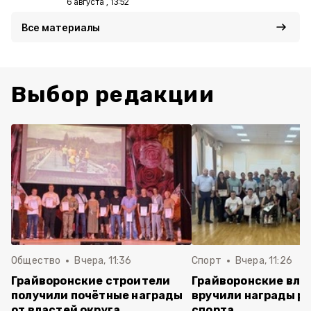
6 августа , 13:52
Все материалы
Выбор редакции
Общество
Вчера, 11:36
Спорт
Вчера, 11:26
Грайворонские строители
Грайворонские вла
получили почётные награды
вручили награды р
от властей округа
спорта