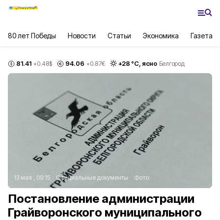
80 лет Победы
Новости
Статьи
Экономика
Газета
81.41
94.06
+
28
°С,
ясно
+0.48
$
+0.87
€
Белгород
13 мая , 09:15
Официальные документы
Фото:
Постановление администрации
Грайворонского муниципального