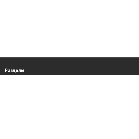
Разделы
80 лет Победы
Новости
Статьи
Экономика
Газета
Официальные документы
Политика
Спорт