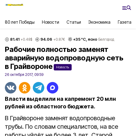
80 лет Победы
Новости
Статьи
Экономика
Газета
81.41
94.06
+
35
°С,
ясно
+0.48
$
+0.87
€
Белгород
Рабочие полностью заменят
аварийную водопроводную сеть
в Грайвороне
Новость
26 октября 2017, 09:59
Власти выделили на капремонт 20 млн
рублей из областного бюджета.
В Грайвороне заменят водопроводные
трубы. По словам специалистов, на все
работы уйдёт не более 3 лет. Старой