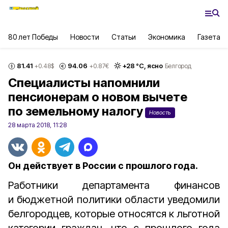
80 лет Победы
Новости
Статьи
Экономика
Газета
81.41
94.06
+
28
°С,
ясно
+0.48
$
+0.87
€
Белгород
Специалисты напомнили
пенсионерам о новом вычете
по земельному налогу
Новость
28 марта 2018, 11:28
Он действует в России с прошлого года.
Работники департамента финансов
и бюджетной политики области уведомили
белгородцев, которые относятся к льготной