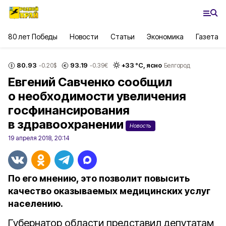
80 лет Победы
Новости
Статьи
Экономика
Газета
80.93
93.19
+
33
°С,
ясно
-0.20
$
-0.39
€
Белгород
Евгений Савченко сообщил
о необходимости увеличения
госфинансирования
в здравоохранении
Новость
19 апреля 2018, 20:14
По его мнению, это позволит повысить
качество оказываемых медицинских услуг
населению.
Губернатор области представил депутатам