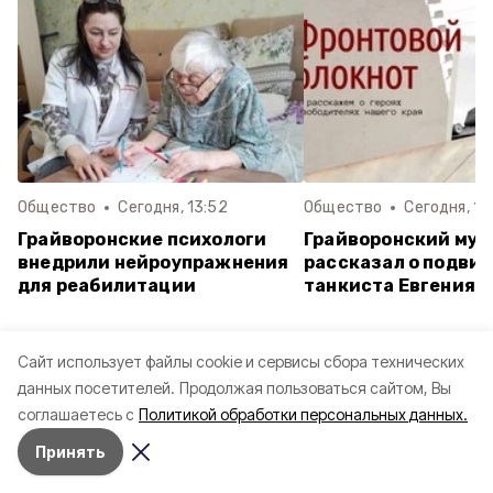
Общество
Сегодня, 13:52
Общество
Сегодня, 11
Грайворонские психологи
Грайворонский муз
внедрили нейроупражнения
рассказал о подвиг
для реабилитации
танкиста Евгения 
Неделю
Месяц
Лучшее за
Cайт использует файлы cookie и сервисы сбора технических
данных посетителей.
Продолжая пользоваться сайтом, Вы
Грайворонцы изучили артефакты
соглашаетесь с
Политикой обработки персональных данных.
приходского музея в Головчино
Вчера, 12:46
Принять
Грайворонские лесничие напомнили о