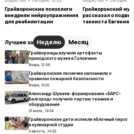
Общество
Сегодня, 13:52
Общество
Сегодня, 11
Грайворонские психологи
Грайворонский муз
внедрили нейроупражнения
рассказал о подвиг
для реабилитации
танкиста Евгения 
Неделю
Месяц
Лучшее за
Грайворонцы изучили артефакты
приходского музея в Головчино
Вчера, 12:46
Грайворонские лесничие напомнили о
правилах пожарной безопасности
Вчера, 15:00
Александр Шуваев: формирование «БАРС-
Белгород» получило партию техники и
оборудования
31 июля , 14:54
Грайворонские дети испекли яблочный пирог
в кулинарной студии
3 августа , 14:26