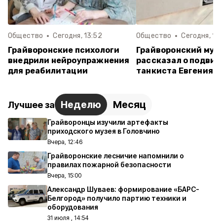
Общество
Сегодня, 13:52
Общество
Сегодня, 11
Грайворонские психологи
Грайворонский муз
внедрили нейроупражнения
рассказал о подвиг
для реабилитации
танкиста Евгения 
Неделю
Месяц
Лучшее за
Грайворонцы изучили артефакты
приходского музея в Головчино
Вчера, 12:46
Грайворонские лесничие напомнили о
правилах пожарной безопасности
Вчера, 15:00
Александр Шуваев: формирование «БАРС-
Белгород» получило партию техники и
оборудования
31 июля , 14:54