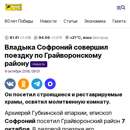
80 лет Победы
Новости
Статьи
Экономика
Газета
81.41
94.06
+
21
°С,
ясно
+0.48
$
+0.87
€
Белгород
Владыка Софроний совершил
поездку по Грайворонскому
району
Новость
9 октября 2018, 09:01
Он посетил строящиеся и реставрируемые
храмы, освятил молитвенную комнату.
Архиерей Губкинской епархии, епископ
Софроний
посетил Грайворонский район
7
октября
. В деловой поездке его