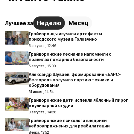
Неделю
Месяц
Лучшее за
Грайворонцы изучили артефакты
приходского музея в Головчино
5 августа , 12:46
Грайворонские лесничие напомнили о
правилах пожарной безопасности
5 августа , 15:00
Александр Шуваев: формирование «БАРС-
Белгород» получило партию техники и
оборудования
31 июля , 14:54
Грайворонские дети испекли яблочный пирог
в кулинарной студии
3 августа , 14:26
Грайворонские психологи внедрили
нейроупражнения для реабилитации
Вчера, 13:52