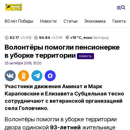
80 лет Победы
Новости
Статьи
Экономика
Газета
82.17
94.84
+
19
°С,
ясно
+0.00
$
+0.00
€
Белгород
Волонтёры помогли пенсионерке
в уборке территории
Новость
25 октября 2018, 15:20
Участники движения Аминат и Марк
Караповские и Елизавета Субцельная тесно
сотрудничают с ветеранской организацией
села Головчино.
Волонтёры помогли в уборке территории
двора одинокой
93-летней
жительнице