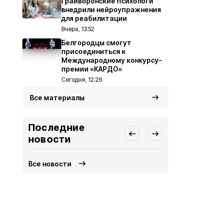
Грайворонские психологи
внедрили нейроупражнения
для реабилитации
Вчера, 13:52
Белгородцы смогут
присоединиться к
Международному конкурсу-
премии «КАРДО»
Сегодня, 12:26
Все материалы
Последние
новости
Все новости