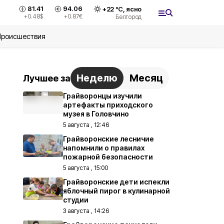
81.41
94.06
+
22
°С,
ясно
+0.48
$
+0.87
€
Белгород
Происшествия
Неделю
Месяц
Лучшее за
Грайворонцы изучили
артефакты приходского
музея в Головчино
5 августа , 12:46
Грайворонские лесничие
напомнили о правилах
пожарной безопасности
5 августа , 15:00
Грайворонские дети испекли
яблочный пирог в кулинарной
студии
3 августа , 14:26