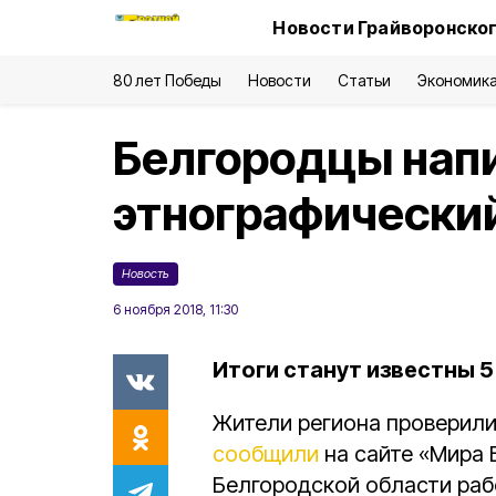
Новости Грайворонског
80 лет Победы
Новости
Статьи
Экономик
Белгородцы нап
этнографический
Новость
6 ноября 2018, 11:30
Итоги станут известны 5
Жители региона проверили
сообщили
на сайте «Мира Б
Белгородской области раб