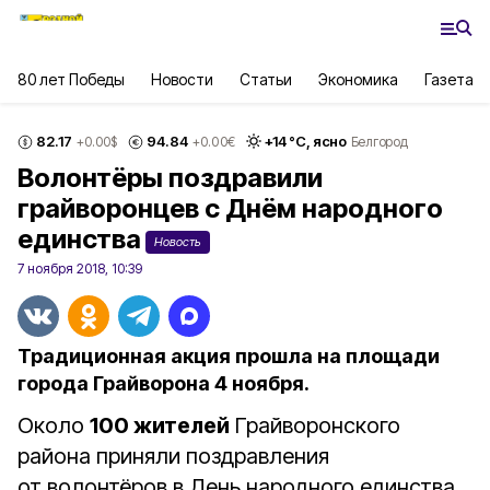
80 лет Победы
Новости
Статьи
Экономика
Газета
82.17
94.84
+
14
°С,
ясно
+0.00
$
+0.00
€
Белгород
Волонтёры поздравили
грайворонцев с Днём народного
единства
Новость
7 ноября 2018, 10:39
Традиционная акция прошла на площади
города Грайворона 4 ноября.
Около
100 жителей
Грайворонского
района приняли поздравления
от волонтёров в День народного единства.