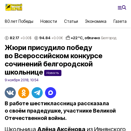
80 лет Победы
Новости
Статьи
Экономика
Газета
82.17
94.84
+
22
°С,
облачно
+0.00
$
+0.00
€
Белгород
Жюри присудило победу
во Всероссийском конкурсе
сочинений белгородской
школьнице
Новость
9 ноября 2018, 10:54
В работе шестиклассница рассказала
о своём прадедушке, участнике Великой
Отечественной войны.
Школьница
Алёна Аксёнова
из Ивнянского