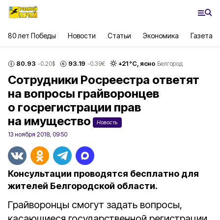
80 лет Победы
Новости
Статьи
Экономика
Газета
80.93
93.19
+
21
°С,
ясно
-0.20
$
-0.39
€
Белгород
Сотрудники Росреестра ответят
на вопросы грайворонцев
о госрегистрации прав
на имущество
Новость
13 ноября 2018, 09:50
Консультации проводятся бесплатно для
жителей Белгородской области.
Грайворонцы смогут задать вопросы,
касающиеся государственной регистрации