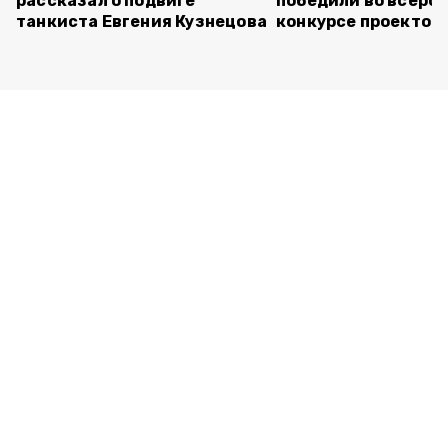
рассказал о подвиге
победили во всеро
танкиста Евгения Кузнецова
конкурсе проектов