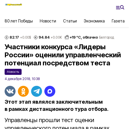
80 лет Победы
Новости
Статьи
Экономика
Газета
82.17
94.84
+
19
°С,
облачно
+0.00
$
+0.00
€
Белгород
Участники конкурса «Лидеры
России» оценили управленческий
потенциал посредством теста
Новость
4 декабря 2018, 10:38
Этот этап являлся заключительным
в рамках дистанционного тура отбора.
Управленцы прошли тест оценки
управленческого потенциала в рамках