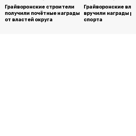
Грайворонские строители
Грайворонские вла
получили почётные награды
вручили награды р
от властей округа
спорта