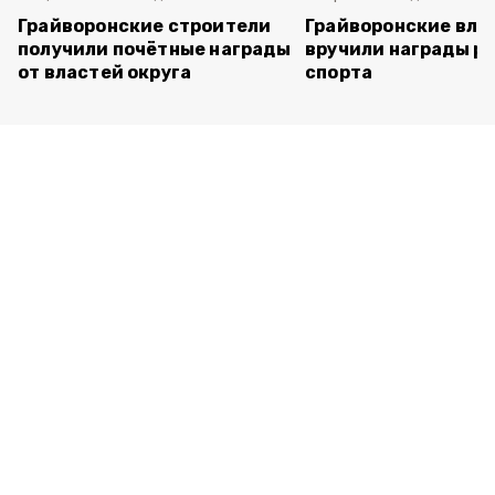
Грайворонские строители
Грайворонские вла
получили почётные награды
вручили награды р
от властей округа
спорта