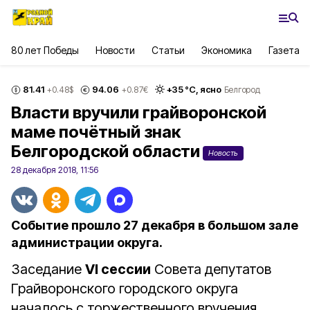
80 лет Победы
Новости
Статьи
Экономика
Газета
81.41
94.06
+
35
°С,
ясно
+0.48
$
+0.87
€
Белгород
Власти вручили грайворонской
маме почётный знак
Белгородской области
Новость
28 декабря 2018, 11:56
Событие прошло 27 декабря в большом зале
администрации округа.
Заседание
VI сессии
Совета депутатов
Грайворонского городского округа
началось с торжественного вручения