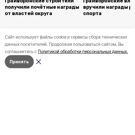
Грайворонские строители
Грайворонские вла
получили почётные награды
вручили награды р
от властей округа
спорта
Cайт использует файлы cookie и сервисы сбора технических
данных посетителей.
Продолжая пользоваться сайтом, Вы
соглашаетесь с
Политикой обработки персональных данных.
Принять
Вчера, 12:26
Общество
Фото:
belregion.ru
Белгородцы смогут
присоединиться к
Международному конкурсу-