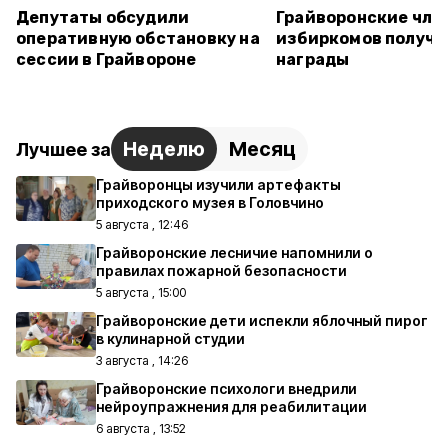
Депутаты обсудили
Грайворонские чле
оперативную обстановку на
избиркомов получи
сессии в Грайвороне
награды
Неделю
Месяц
Лучшее за
Грайворонцы изучили артефакты
приходского музея в Головчино
5 августа , 12:46
Грайворонские лесничие напомнили о
правилах пожарной безопасности
5 августа , 15:00
Грайворонские дети испекли яблочный пирог
в кулинарной студии
3 августа , 14:26
Грайворонские психологи внедрили
нейроупражнения для реабилитации
6 августа , 13:52