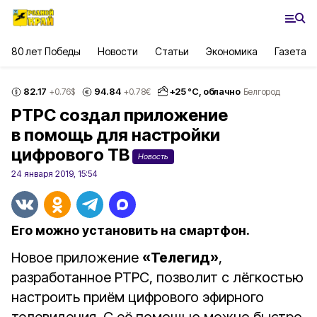
80 лет Победы
Новости
Статьи
Экономика
Газета
82.17
94.84
+
25
°С,
облачно
+0.76
$
+0.78
€
Белгород
РТРС создал приложение
в помощь для настройки
цифрового ТВ
Новость
24 января 2019, 15:54
Его можно установить на смартфон.
Новое приложение
«Телегид»
,
разработанное РТРС, позволит с лёгкостью
настроить приём цифрового эфирного