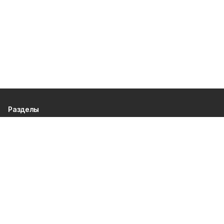
Разделы
80 лет Победы
Новости
Статьи
Экономика
Газета
Официальные документы
Политика
Спорт