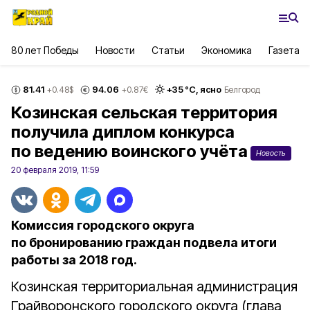
80 лет Победы
Новости
Статьи
Экономика
Газета
81.41
94.06
+
35
°С,
ясно
+0.48
$
+0.87
€
Белгород
Козинская сельская территория
получила диплом конкурса
по ведению воинского учёта
Новость
20 февраля 2019, 11:59
Комиссия городского округа
по бронированию граждан подвела итоги
работы за 2018 год.
Козинская территориальная администрация
Грайворонского городского округа (глава