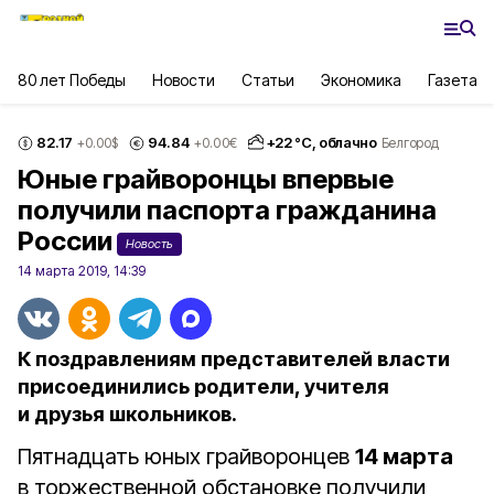
80 лет Победы
Новости
Статьи
Экономика
Газета
82.17
94.84
+
22
°С,
облачно
+0.00
$
+0.00
€
Белгород
Юные грайворонцы впервые
получили паспорта гражданина
России
Новость
14 марта 2019, 14:39
К поздравлениям представителей власти
присоединились родители, учителя
и друзья школьников.
Пятнадцать юных грайворонцев
14 марта
в торжественной обстановке получили