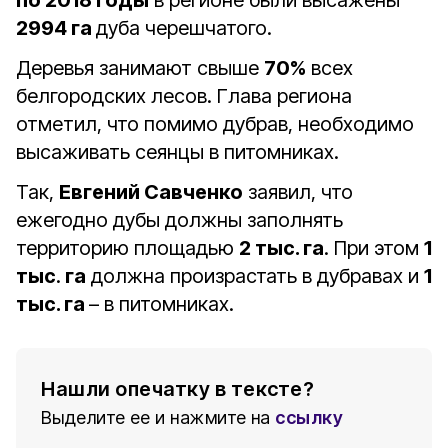
по 2018 годы
в регионе были высажены
2994 га
дуба черешчатого.
Деревья занимают свыше
70%
всех
белгородских лесов. Глава региона
отметил, что помимо дубрав, необходимо
высаживать сеянцы в питомниках.
Так,
Евгений Савченко
заявил, что
ежегодно дубы должны заполнять
территорию площадью
2 тыс. га
. При этом
1
тыс
.
га
должна произрастать в дубравах и
1
тыс. га
– в питомниках.
Нашли опечатку в тексте?
Выделите ее и нажмите на
ссылку