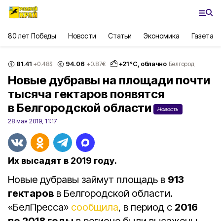
80 лет Победы
Новости
Статьи
Экономика
Газета
81.41
94.06
+
21
°С,
облачно
+0.48
$
+0.87
€
Белгород
Новые дубравы на площади почти
тысяча гектаров появятся
в Белгородской области
Новость
28 мая 2019, 11:17
Их высадят в 2019 году.
Новые дубравы займут площадь в
913
гектаров
в Белгородской области.
«БелПресса»
сообщила
, в период с
2016