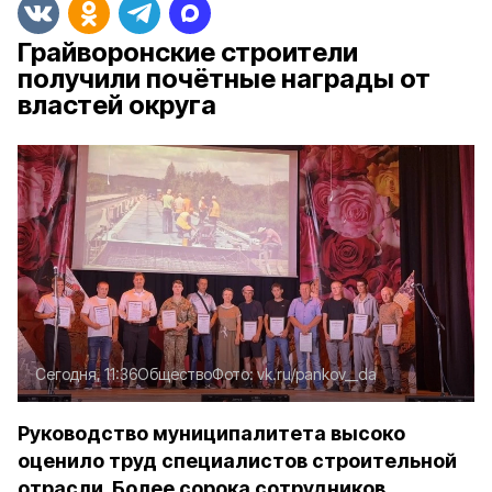
Грайворонские строители
получили почётные награды от
властей округа
Сегодня, 11:36
Общество
Фото:
vk.ru/pankov__da
Руководство муниципалитета высоко
оценило труд специалистов строительной
отрасли. Более сорока сотрудников