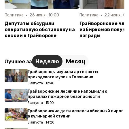
Политика
26 июня , 10:00
Политика
22 июня , 09
Депутаты обсудили
Грайворонские чле
оперативную обстановку на
избиркомов получи
сессии в Грайвороне
награды
Неделю
Месяц
Лучшее за
Грайворонцы изучили артефакты
приходского музея в Головчино
5 августа , 12:46
Грайворонские лесничие напомнили о
правилах пожарной безопасности
5 августа , 15:00
Грайворонские дети испекли яблочный пирог
в кулинарной студии
3 августа , 14:26