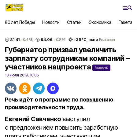
80 лет Победы
Новости
Статьи
Экономика
Газета
81.41
94.06
+
35
°С,
ясно
+0.48
$
+0.87
€
Белгород
Губернатор призвал увеличить
зарплату сотрудникам компаний –
участников нацпроекта
Новость
10 июля 2019, 10:06
Речь идёт о программе по повышению
производительности труда.
Евгений Савченко
выступил
с предложением повысить заработную
плату работникам, участвующим