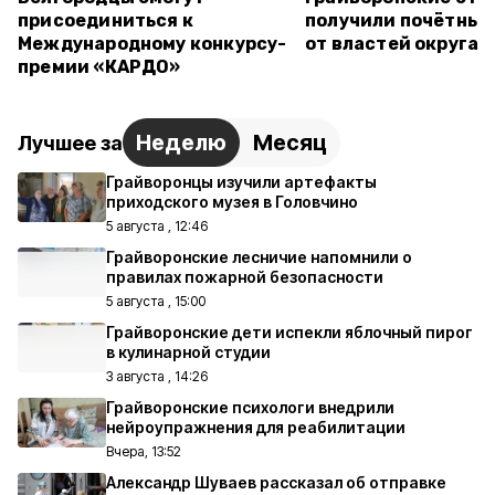
присоединиться к
получили почётные
Международному конкурсу-
от властей округа
премии «КАРДО»
Неделю
Месяц
Лучшее за
Грайворонцы изучили артефакты
приходского музея в Головчино
5 августа , 12:46
Грайворонские лесничие напомнили о
правилах пожарной безопасности
5 августа , 15:00
Грайворонские дети испекли яблочный пирог
в кулинарной студии
3 августа , 14:26
Грайворонские психологи внедрили
нейроупражнения для реабилитации
Вчера, 13:52
Александр Шуваев рассказал об отправке