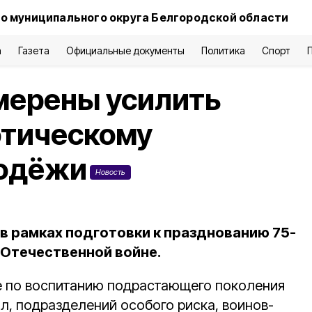
о муниципального округа Белгородской области
а
Газета
Официальные документы
Политика
Спорт
мерены усилить
отическому
лодёжи
Новость
в рамках подготовки к празднованию 75-
 Отечественной войне.
е по воспитанию подрастающего поколения
л, подразделений особого риска, воинов-