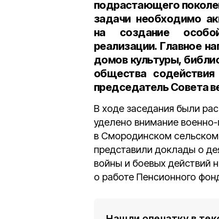
подрастающего поколен
задачи необходимо ак
на создание особо
реализации. Главное на
домов культуры, библи
общества содействия 
председатель Совета в
В ходе заседания были рас
уделено внимание военно
в Смородинском сельском 
представили доклады о де
войны и боевых действий н
о работе Пенсионного фонд
Нашли опечатку в тек