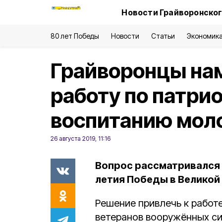
Новости Грайворонског
80 лет Победы
Новости
Статьи
Экономик
Грайворонцы на
работу по патри
воспитанию мо
26 августа 2019, 11:16
Вопрос рассматривался 
летия Победы в Великой
Решение привлечь к работ
ветеранов вооружённых си