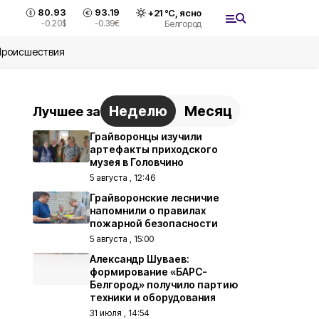
80.93
93.19
+
21
°С,
ясно
-0.20
$
-0.39
€
Белгород
Происшествия
Неделю
Месяц
Лучшее за
Грайворонцы изучили
артефакты приходского
музея в Головчино
5 августа , 12:46
Грайворонские лесничие
напомнили о правилах
пожарной безопасности
5 августа , 15:00
Александр Шуваев:
формирование «БАРС-
Белгород» получило партию
техники и оборудования
31 июля , 14:54