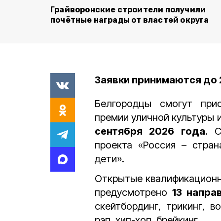
Грайворонские строители получили
почётные награды от властей округа
Заявки принимаются до 
Белгородцы смогут при
премии
уличной культуры 
сентября 2026 года
. 
проекта «Россия – стра
дети».
Открытые квалификационн
предусмотрено
13 напра
скейтбординг, трикинг, в
рэп, хип-хоп, брейкинг.