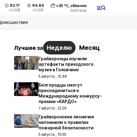
82.17
94.84
+
25
°С,
облачно
+0.00
$
+0.00
€
Белгород
Происшествия
Неделю
Месяц
Лучшее за
Грайворонцы изучили
артефакты приходского
музея в Головчино
5 августа , 12:46
Белгородцы смогут
присоединиться к
Международному конкурсу-
премии «КАРДО»
7 августа , 12:26
Грайворонские лесничие
напомнили о правилах
пожарной безопасности
5 августа , 15:00