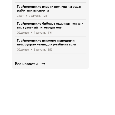
Александр 
Грайворонские власти вручили награды
Евгением П
работникам спорта
безопаснос
Спорт
7 августа , 11:26
Общество
6 
Грайворонские библиотекари выпустили
Александр 
виртуальный путеводитель
Путину о б
в Белгород
Общество
7 августа , 11:16
Общество
5 
Грайворонские психологи внедрили
нейроупражнения для реабилитации
Грайворонс
правилах п
Общество
6 августа , 13:52
Общество
5 
Все новости