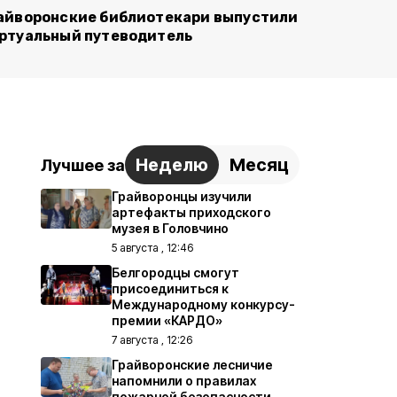
айворонские библиотекари выпустили
ртуальный путеводитель
Неделю
Месяц
Лучшее за
Грайворонцы изучили
артефакты приходского
музея в Головчино
5 августа , 12:46
Белгородцы смогут
присоединиться к
Международному конкурсу-
премии «КАРДО»
7 августа , 12:26
Грайворонские лесничие
напомнили о правилах
пожарной безопасности