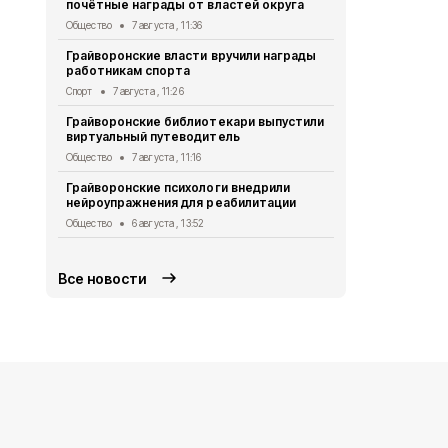
почётные награды от властей округа
Общество
6 
Общество
7 августа , 11:36
Александр 
Грайворонские власти вручили награды
Евгением П
работникам спорта
безопаснос
Спорт
7 августа , 11:26
Общество
6 
Грайворонские библиотекари выпустили
Александр 
виртуальный путеводитель
Путину о б
в Белгород
Общество
7 августа , 11:16
Общество
5 
Грайворонские психологи внедрили
нейроупражнения для реабилитации
Грайворонс
правилах п
Общество
6 августа , 13:52
Общество
5 
Все новости