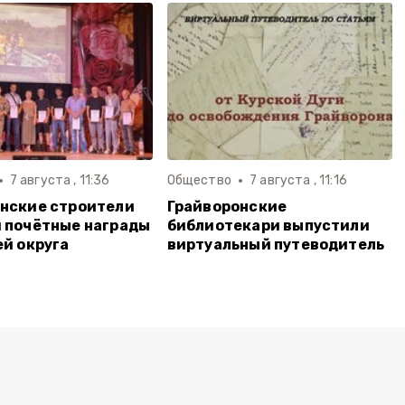
7 августа , 11:36
Общество
7 августа , 11:16
нские строители
Грайворонские
 почётные награды
библиотекари выпустили
ей округа
виртуальный путеводитель