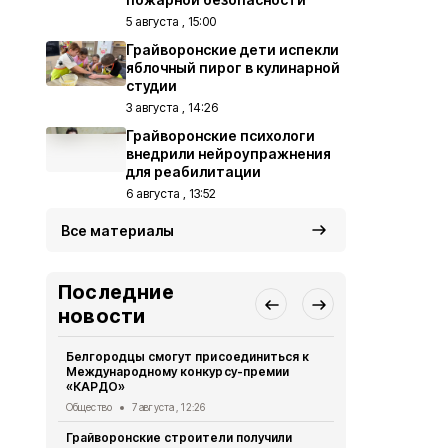
5 августа , 15:00
Грайворонские дети испекли
яблочный пирог в кулинарной
студии
3 августа , 14:26
Грайворонские психологи
внедрили нейроупражнения
для реабилитации
6 августа , 13:52
Все материалы
Последние
новости
Белгородцы смогут присоединиться к
Грайворонск
Международному конкурсу-премии
подвиге тан
«КАРДО»
Общество
6 
Общество
7 августа , 12:26
Грайворонс
Грайворонские строители получили
всероссийс