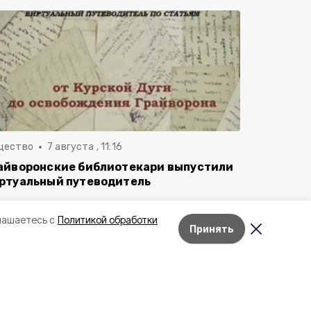
щество
7 августа , 11:16
айворонские библиотекари выпустили
ртуальный путеводитель
лашаетесь с
Политикой обработки
Принять
Лента новостей