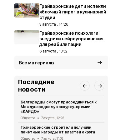
Грайворонские дети испекли
яблочный пирог в кулинарной
студии
3 августа , 14:26
Грайворонские психологи
внедрили нейроупражнения
для реабилитации
6 августа , 13:52
Все материалы
Последние
новости
Белгородцы смогут присоединиться к
Грайворонск
Международному конкурсу-премии
подвиге тан
«КАРДО»
Общество
6 
Общество
7 августа , 12:26
Грайворонс
Грайворонские строители получили
всероссийс
почётные награды от властей округа
Общество
6 
Общество
7 августа , 11:36