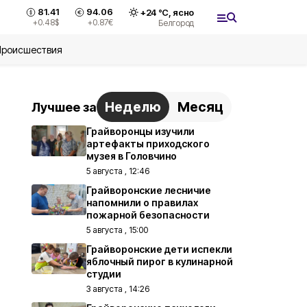
81.41
94.06
+
24
°С,
ясно
+0.48
$
+0.87
€
Белгород
Происшествия
Неделю
Месяц
Лучшее за
Грайворонцы изучили
артефакты приходского
музея в Головчино
5 августа , 12:46
Грайворонские лесничие
напомнили о правилах
пожарной безопасности
5 августа , 15:00
Грайворонские дети испекли
яблочный пирог в кулинарной
студии
3 августа , 14:26