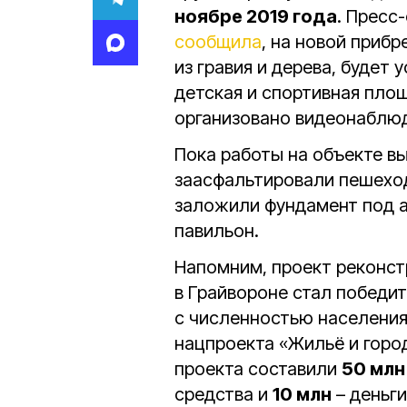
ноябре 2019 года
. Пресс
сообщила
, на новой приб
из гравия и дерева, будет
детская и спортивная площ
организовано видеонаблю
Пока работы на объекте в
заасфальтировали пешеход
заложили фундамент под а
павильон.
Напомним, проект реконст
в Грайвороне стал победи
с численностью населения 
нацпроекта «Жильё и горо
проекта составили
50 млн
средства и
10 млн
– деньг