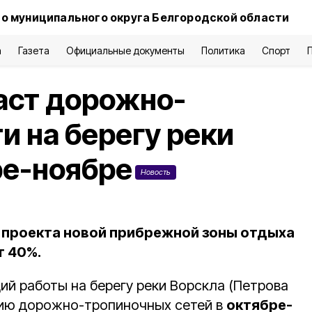
о муниципального округа Белгородской области
а
Газета
Официальные документы
Политика
Спорт
аст дорожно-
и на берегу реки
ре-ноябре
Новость
 проекта новой прибрежной зоны отдыха
т 40%.
й работы на берегу реки Ворскла (Петрова
анию дорожно-тропиночных сетей в
октябре-