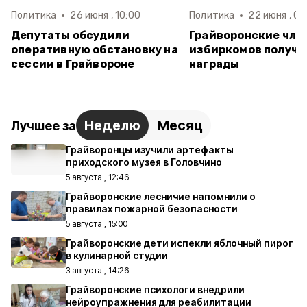
Политика
26 июня , 10:00
Политика
22 июня , 09
Депутаты обсудили
Грайворонские чле
оперативную обстановку на
избиркомов получи
сессии в Грайвороне
награды
Неделю
Месяц
Лучшее за
Грайворонцы изучили артефакты
приходского музея в Головчино
5 августа , 12:46
Грайворонские лесничие напомнили о
правилах пожарной безопасности
5 августа , 15:00
Грайворонские дети испекли яблочный пирог
в кулинарной студии
3 августа , 14:26
Грайворонские психологи внедрили
нейроупражнения для реабилитации