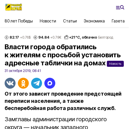
80 лет Победы
Новости
Статьи
Экономика
Газета
82.17
94.84
+
21
°С,
облачно
+0.76
$
+0.78
€
Белгород
Власти города обратились
к жителям с просьбой установить
адресные таблички на домах
Новость
31 октября 2019, 08:41
От этого зависит проведение предстоящей
переписи населения, а также
бесперебойная работа различных служб.
Замглавы администрации городского
округа — начальник западного