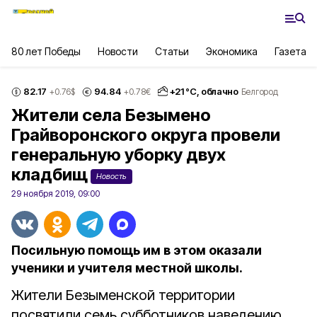
80 лет Победы
Новости
Статьи
Экономика
Газета
82.17
94.84
+
21
°С,
облачно
+0.76
$
+0.78
€
Белгород
Жители села Безымено
Грайворонского округа провели
генеральную уборку двух
кладбищ
Новость
29 ноября 2019, 09:00
Посильную помощь им в этом оказали
ученики и учителя местной школы.
Жители Безыменской территории
посвятили семь субботников наведению