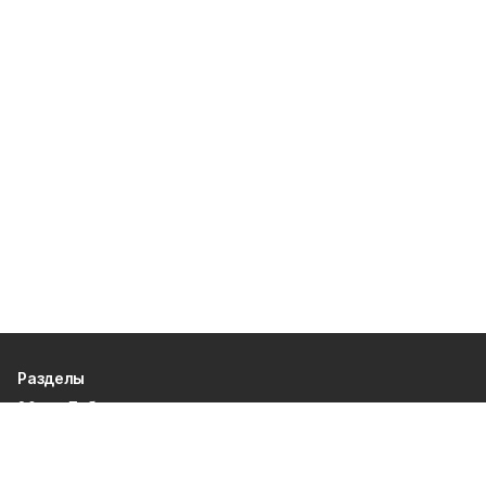
Разделы
80 лет Победы
Новости
Статьи