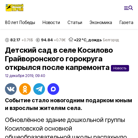
80 лет Победы
Новости
Статьи
Экономика
Газета
82.17
94.84
+
22
°С,
дождь
+0.76
$
+0.78
€
Белгород
Детский сад в селе Косилово
Грайворонского горокруга
открылся после капремонта
Новость
12 декабря 2019, 09:40
Событие стало новогодним подарком юным
и взрослым жителям села.
Обновлённое здание дошкольной группы
Косиловской основной
общеобразовательной школы распахнуло