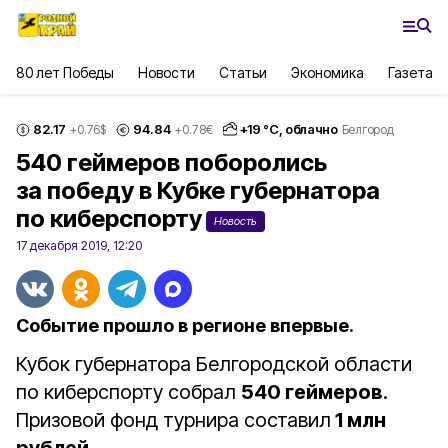
80 лет Победы
Новости
Статьи
Экономика
Газета
82.17
94.84
+
19
°С,
облачно
+0.76
$
+0.78
€
Белгород
540 геймеров поборолись
за победу в Кубке губернатора
по киберспорту
Новость
17 декабря 2019, 12:20
Событие прошло в регионе впервые.
Кубок губернатора Белгородской области
по киберспорту собрал
540 геймеров
.
Призовой фонд турнира составил
1 млн