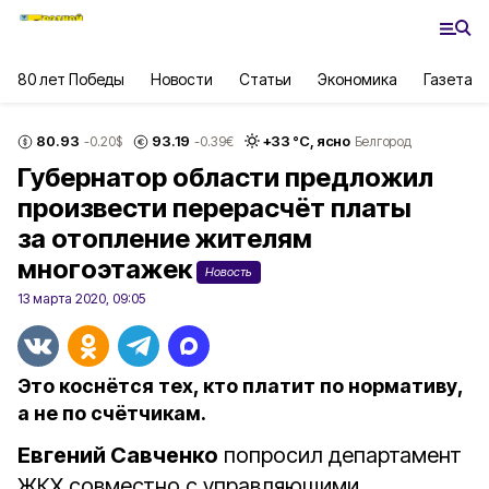
80 лет Победы
Новости
Статьи
Экономика
Газета
80.93
93.19
+
33
°С,
ясно
-0.20
$
-0.39
€
Белгород
Губернатор области предложил
произвести перерасчёт платы
за отопление жителям
многоэтажек
Новость
13 марта 2020, 09:05
Это коснётся тех, кто платит по нормативу,
а не по счётчикам.
Евгений Савченко
попросил департамент
ЖКХ совместно с управляющими