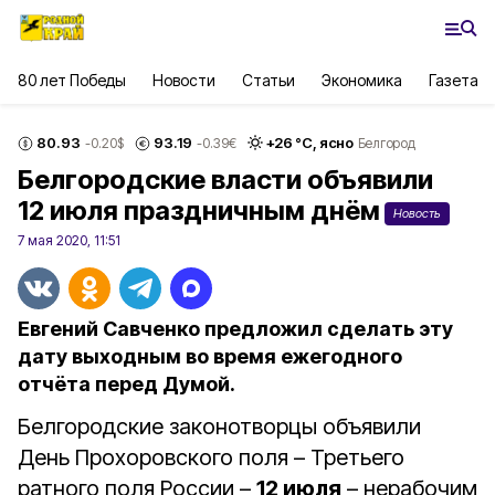
80 лет Победы
Новости
Статьи
Экономика
Газета
80.93
93.19
+
26
°С,
ясно
-0.20
$
-0.39
€
Белгород
Белгородские власти объявили
12 июля праздничным днём
Новость
7 мая 2020, 11:51
Евгений Савченко предложил сделать эту
дату выходным во время ежегодного
отчёта перед Думой.
Белгородские законотворцы объявили
День Прохоровского поля – Третьего
ратного поля России –
12 июля
– нерабочим