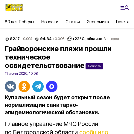
80 лет Победы
Новости
Статьи
Экономика
Газета
82.17
94.84
+
22
°С,
облачно
+0.00
$
+0.00
€
Белгород
Грайворонские пляжи прошли
техническое
освидетельствование
Новость
11 июня 2020, 10:08
Купальный сезон будет открыт после
нормализации санитарно-
эпидемиологической обстановки.
Главное управление МЧС России
по Белгородской области
сообщило