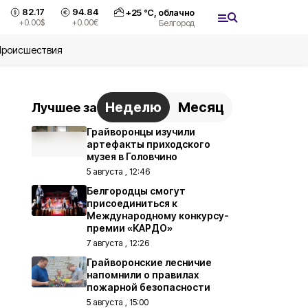
82.17
94.84
+
25
°С,
облачно
+0.00
$
+0.00
€
Белгород
Происшествия
Неделю
Месяц
Лучшее за
Грайворонцы изучили
артефакты приходского
музея в Головчино
5 августа , 12:46
Белгородцы смогут
присоединиться к
Международному конкурсу-
премии «КАРДО»
7 августа , 12:26
Грайворонские лесничие
напомнили о правилах
пожарной безопасности
5 августа , 15:00