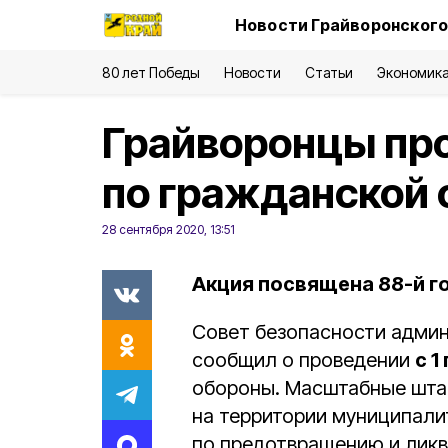
Новости Грайворонского
80 лет Победы
Новости
Статьи
Экономик
Грайворонцы про
по гражданской 
28 сентября 2020, 13:51
Акция посвящена 88-й 
Совет безопасности админ
сообщил о проведении
с 1
обороны. Масштабные шта
на территории муниципали
по предотвращению и ликв