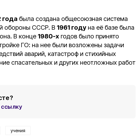
2 года
была создана общесоюзная система
й обороны СССР. В
1961 году
на её базе была
она. В конце
1980-х
годов было принято
тройке ГО: на нее были возложены задачи
едствий аварий, катастроф и стихийных
ение спасательных и других неотложных работ
сте?
ссылку
учения