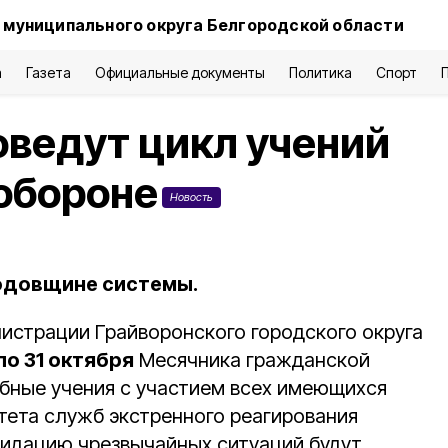
 муниципального округа Белгородской области
а
Газета
Официальные документы
Политика
Спорт
ведут цикл учений
обороне
Новость
годовщине системы.
истрации Грайворонского городского округа
 по 31 октября
Месячника гражданской
бные учения с участием всех имеющихся
тета служб экстренного реагирования
идацию чрезвычайных ситуаций будут