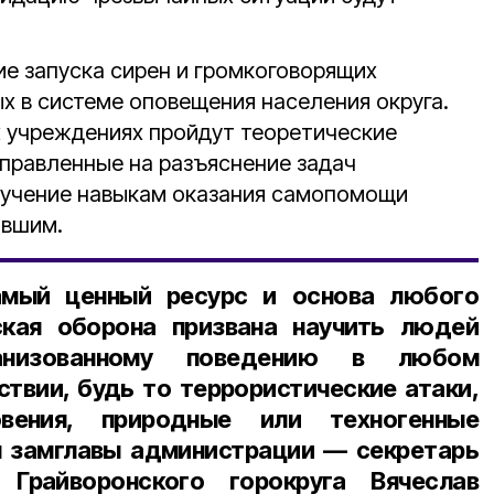
е запуска сирен и громкоговорящих
х в системе оповещения населения округа.
х учреждениях пройдут теоретические
аправленные на разъяснение задач
бучение навыкам оказания самопомощи
авшим.
амый ценный ресурс и основа любого
ская оборона призвана научить людей
анизованному поведению в любом
твии, будь то террористические атаки,
овения, природные или техногенные
л
замглавы администрации — секретарь
 Грайворонского горокруга Вячеслав