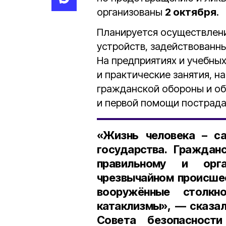
организованы
2 октября
.
Планируется осуществлени
устройств, задействованны
На предприятиях и учебны
и практические занятия, н
гражданской обороны и о
и первой помощи пострад
«Жизнь человека – с
государства. Граждан
правильному и орг
чрезвычайном происшес
вооружённые столкн
катаклизмы», — сказа
Совета безопасности