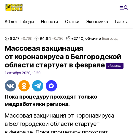
80 лет Победы
Новости
Статьи
Экономика
Газета
82.17
94.84
+
27
°С,
облачно
+0.76
$
+0.78
€
Белгород
Массовая вакцинация
от коронавируса в Белгородской
области стартует в феврале
Новость
1 октября 2020, 13:29
Пока процедуру проходят только
медработники региона.
Массовая вакцинация от коронавируса
в Белгородской области стартует
в феврале. Пока процедуру проходят