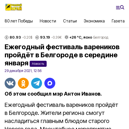
80 лет Победы
Новости
Статьи
Экономика
Газета
80.93
93.19
+
26
°С,
ясно
-0.20
$
-0.39
€
Белгород
Ежегодный фестиваль вареников
пройдёт в Белгороде в середине
января
Новость
29 декабря 2021, 12:56
Об этом сообщил мэр Антон Иванов.
Ежегодный фестиваль вареников пройдёт
в Белгороде. Жители региона смогут
насладиться главным блюдом старого