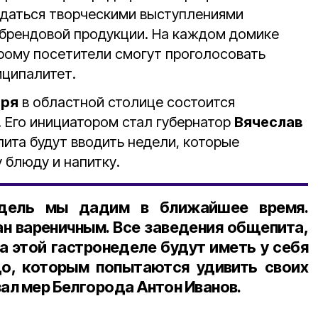
ждаться творческими выступлениями
брендовой продукции. На каждом домике
орому посетители смогут проголосовать
иципалитет.
аря
в областной столице состоится
 Его инициатором стал губернатор
Вячеслав
пита будут вводить недели, которые
 блюду и напитку.
едель мы дадим в ближайшее время.
ан вареничным. Все заведения общепита,
а этой гастронеделе будут иметь у себя
о, которым попытаются удивить своих
зал м
ер Белгорода Антон Иванов
.