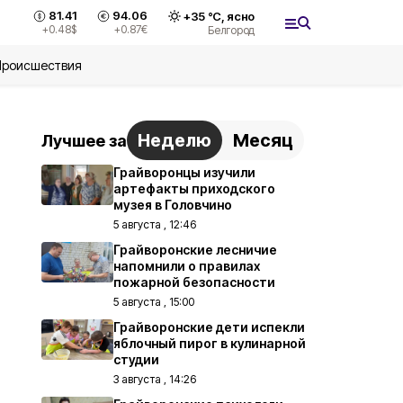
81.41
94.06
+
35
°С,
ясно
+0.48
$
+0.87
€
Белгород
Происшествия
Неделю
Месяц
Лучшее за
Грайворонцы изучили
артефакты приходского
музея в Головчино
5 августа , 12:46
Грайворонские лесничие
напомнили о правилах
пожарной безопасности
5 августа , 15:00
Грайворонские дети испекли
яблочный пирог в кулинарной
студии
3 августа , 14:26