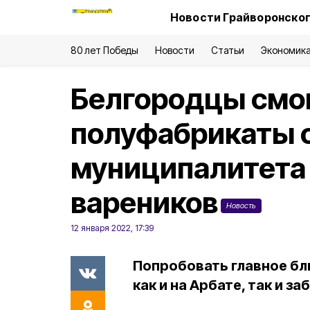
Новости Грайворонског
80 лет Победы
Новости
Статьи
Экономик
Белгородцы смог
полуфабрикаты 
муниципалитета
вареников
Новость
12 января 2022, 17:39
Попробовать главное бл
как и на Арбате, так и з