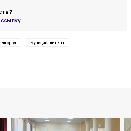
сте?
ссылку
белгород
муниципалитеты