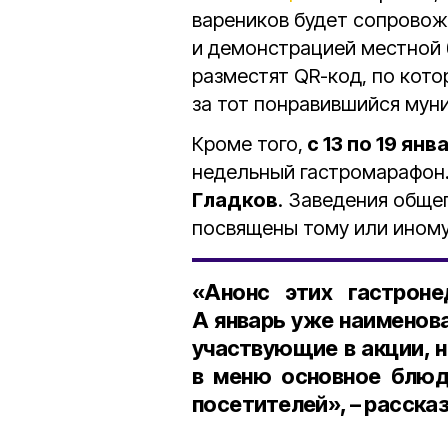
вареников будет сопрово
и демонстрацией местной 
разместят QR-код, по кот
за тот понравившийся мун
Кроме того,
с 13 по 19 янв
недельный гастромарафон.
Гладков
. Заведения обще
посвящены тому или иному
«Анонс этих гастрон
А январь уже наименов
участвующие в акции, н
в меню основное блюд
посетителей», – расска