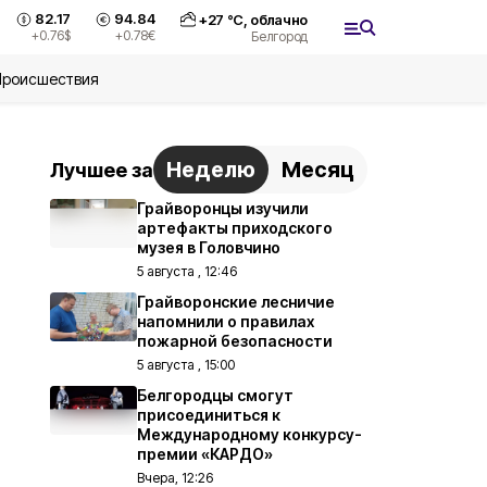
82.17
94.84
+
27
°С,
облачно
+0.76
$
+0.78
€
Белгород
Происшествия
Неделю
Месяц
Лучшее за
Грайворонцы изучили
артефакты приходского
музея в Головчино
5 августа , 12:46
Грайворонские лесничие
напомнили о правилах
пожарной безопасности
5 августа , 15:00
Белгородцы смогут
присоединиться к
Международному конкурсу-
премии «КАРДО»
Вчера, 12:26