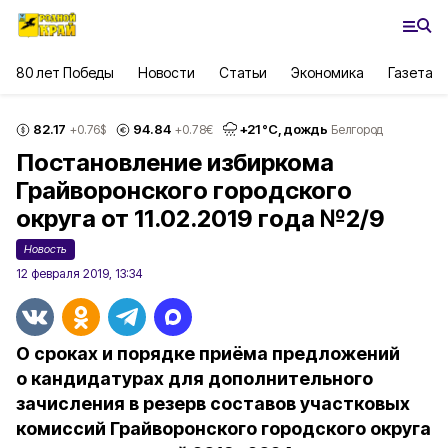
80 лет Победы
Новости
Статьи
Экономика
Газета
82.17
94.84
+
21
°С,
дождь
+0.76
$
+0.78
€
Белгород
Постановление избиркома
Грайворонского городского
округа от 11.02.2019 года №2/9
Новость
12 февраля 2019, 13:34
О сроках и порядке приёма предложений
о кандидатурах для дополнительного
зачисления в резерв составов участковых
комиссий Грайворонского городского округа