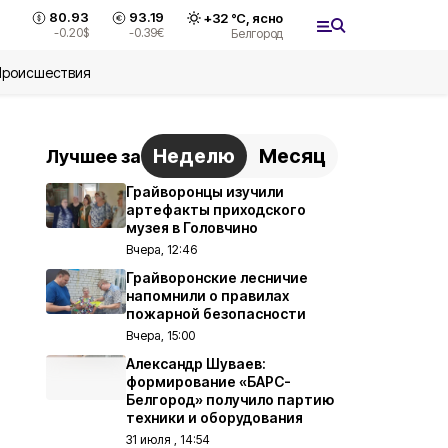
80.93
93.19
+
32
°С,
ясно
-0.20
$
-0.39
€
Белгород
Происшествия
Неделю
Месяц
Лучшее за
Грайворонцы изучили
артефакты приходского
музея в Головчино
Вчера, 12:46
Грайворонские лесничие
напомнили о правилах
пожарной безопасности
Вчера, 15:00
Александр Шуваев:
формирование «БАРС-
Белгород» получило партию
техники и оборудования
31 июля , 14:54