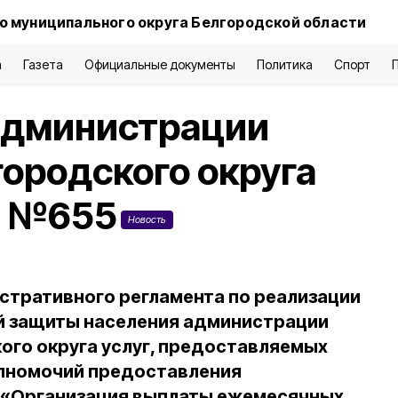
о муниципального округа Белгородской области
а
Газета
Официальные документы
Политика
Спорт
администрации
городского округа
да №655
Новость
тративного регламента по реализации
й защиты населения администрации
ого округа услуг, предоставляемых
олномочий предоставления
и «Организация выплаты ежемесячных