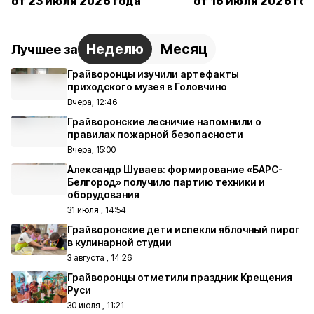
от 23 июля 2026 года
от 16 июля 2026 го
Неделю
Месяц
Лучшее за
Грайворонцы изучили артефакты
приходского музея в Головчино
Вчера, 12:46
Грайворонские лесничие напомнили о
правилах пожарной безопасности
Вчера, 15:00
Александр Шуваев: формирование «БАРС-
Белгород» получило партию техники и
оборудования
31 июля , 14:54
Грайворонские дети испекли яблочный пирог
в кулинарной студии
3 августа , 14:26
Грайворонцы отметили праздник Крещения
Руси
30 июля , 11:21