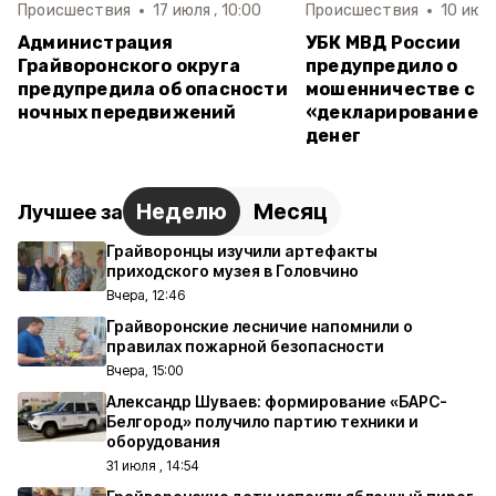
Происшествия
17 июля , 10:00
Происшествия
10 июля
Администрация
УБК МВД России
Грайворонского округа
предупредило о
предупредила об опасности
мошенничестве с
ночных передвижений
«декларированием
денег
Неделю
Месяц
Лучшее за
Грайворонцы изучили артефакты
приходского музея в Головчино
Вчера, 12:46
Грайворонские лесничие напомнили о
правилах пожарной безопасности
Вчера, 15:00
Александр Шуваев: формирование «БАРС-
Белгород» получило партию техники и
оборудования
31 июля , 14:54