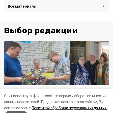
Все материалы
Выбор редакции
Общество
Вчера, 15:00
Общество
Вчера, 12:4
Cайт использует файлы cookie и сервисы сбора технических
Грайворонские лесничие
Грайворонцы изучи
данных посетителей.
Продолжая пользоваться сайтом, Вы
напомнили о правилах
артефакты приходс
соглашаетесь с
Политикой обработки персональных данных.
пожарной безопасности
музея в Головчино