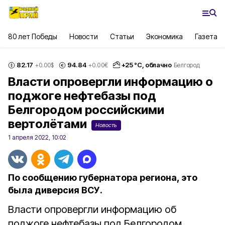
80 лет Победы
Новости
Статьи
Экономика
Газета
82.17
94.84
+
25
°С,
облачно
+0.00
$
+0.00
€
Белгород
Власти опровергли информацию о
поджоге нефтебазы под
Белгородом российскими
вертолётами
Новость
1 апреля 2022, 10:02
По сообщению губернатора региона, это
была диверсия ВСУ.
Власти опровергли информацию об
поджоге нефтебазы под Белгородом