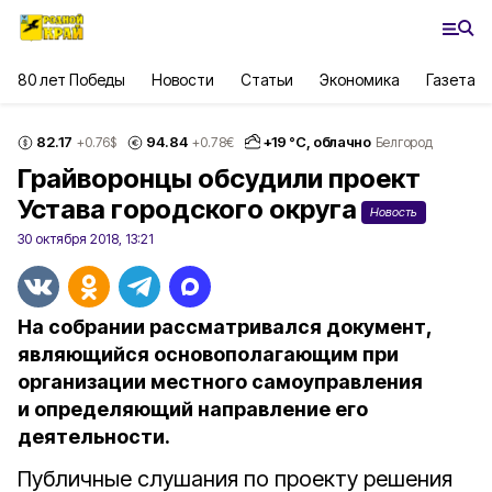
80 лет Победы
Новости
Статьи
Экономика
Газета
82.17
94.84
+
19
°С,
облачно
+0.76
$
+0.78
€
Белгород
Грайворонцы обсудили проект
Устава городского округа
Новость
30 октября 2018, 13:21
На собрании рассматривался документ,
являющийся основополагающим при
организации местного самоуправления
и определяющий направление его
деятельности.
Публичные слушания по проекту решения