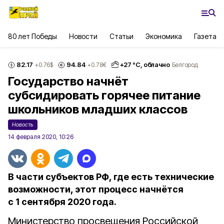
80 лет Победы
Новости
Статьи
Экономика
Газета
82.17
94.84
+
27
°С,
облачно
+0.76
$
+0.78
€
Белгород
Государство начнёт
субсидировать горячее питание
школьников младших классов
Новость
14 февраля 2020, 10:26
В части субъектов РФ, где есть технические
возможности, этот процесс начнётся
с 1 сентября 2020 года.
Министерство просвещения Российской