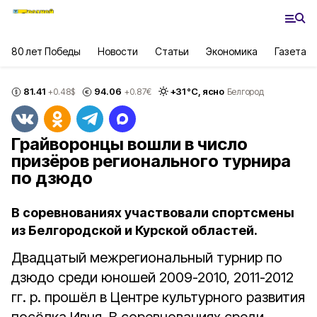
80 лет Победы
Новости
Статьи
Экономика
Газета
81.41
94.06
+
31
°С,
ясно
+0.48
$
+0.87
€
Белгород
Грайворонцы вошли в число
призёров регионального турнира
по дзюдо
В соревнованиях участвовали спортсмены
из Белгородской и Курской областей.
Двадцатый межрегиональный турнир по
дзюдо среди юношей 2009-2010, 2011-2012
гг. р. прошёл в Центре культурного развития