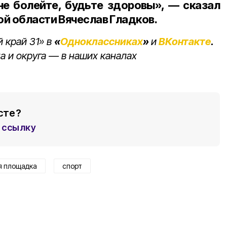
не болейте, будьте здоровы», — сказал
й области Вячеслав Гладков.
 край 31» в
«
Одноклассниках
»
и
ВКонтакте
.
а и округа — в наших каналах
сте?
ссылку
я площадка
спорт