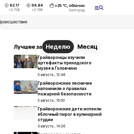
82.17
94.84
+
25
°С,
облачно
+0.76
$
+0.78
€
Белгород
Происшествия
Неделю
Месяц
Лучшее за
Грайворонцы изучили
артефакты приходского
музея в Головчино
5 августа , 12:46
Грайворонские лесничие
напомнили о правилах
пожарной безопасности
5 августа , 15:00
Грайворонские дети испекли
яблочный пирог в кулинарной
студии
3 августа , 14:26