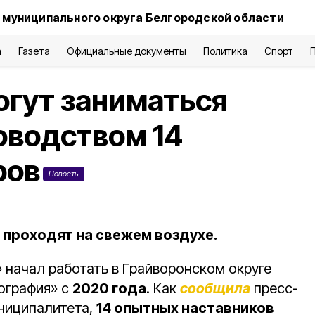
 муниципального округа Белгородской области
а
Газета
Официальные документы
Политика
Спорт
огут заниматься
оводством 14
ров
Новость
 проходят на свежем воздухе.
 начал работать в Грайворонском округе
ография» с
2020 года
. Как
сообщила
пресс-
ниципалитета,
14 опытных наставников