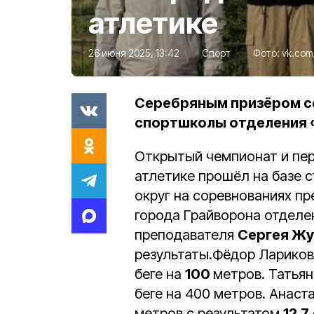
атлетике
26 июня 2025, 13:42
Спорт
Фото:
vk.com
Серебряным призёром с
спортшколы отделения «
Открытый чемпионат и пер
атлетике прошёл на базе с
округ на соревнованиях п
города Грайворона отделе
преподавателя
Сергея Жу
результаты.Фёдор Лариков
беге на
100
метров. Татья
беге на 400 метров. Анас
метров с результатом
12,7