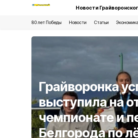
Новости Грайворонског
80 лет Победы
Новости
Статьи
Экономик
Грайворонка у
выступила на 
чемпионате и п
Белгорода по л