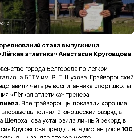
/club
оревнований стала выпускница
Лёгкая атлетика» Анастасия Круговцова.
венство города Белгорода по легкой
тадиона БГТУ им. В. Г. Шухова. Грайворонский
редставили четыре воспитанника спортшколы
ния «Лёгкая атлетика» тренера-
пиёва
. Все грайворонцы показали хорошие
 впервые выполнил 2 юношеский разряд в
на Шелоханова установила личный рекорд в
тасия Круговцова преодолела дистанцию в
100
секунды и заняла второе место.