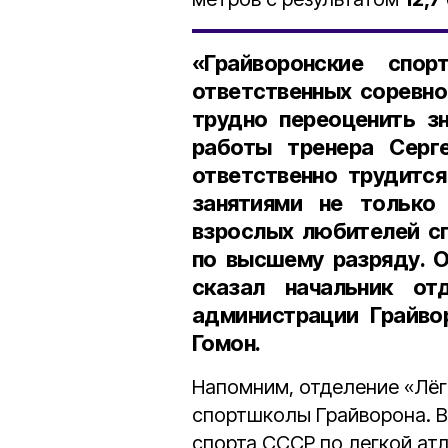
«Грайворонские спо
ответственных соревно
трудно переоценить з
работы тренера Серге
ответственно трудится
занятиями не только
взрослых любителей сп
по высшему разряду. О
сказал начальник от
администрации Грайво
Гомон.
Напомним, отделение «Лёг
спортшколы Грайворона. В
спорта СССР по легкой атл