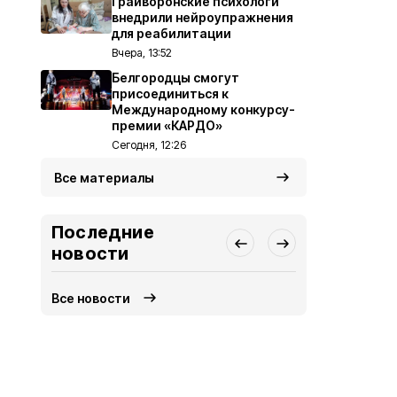
Грайворонские психологи
внедрили нейроупражнения
для реабилитации
Вчера, 13:52
Белгородцы смогут
присоединиться к
Международному конкурсу-
премии «КАРДО»
Сегодня, 12:26
Все материалы
Последние
новости
Все новости