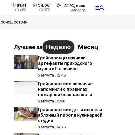
81.41
94.06
+
24
°С,
ясно
+0.48
$
+0.87
€
Белгород
Происшествия
Неделю
Месяц
Лучшее за
Грайворонцы изучили
артефакты приходского
музея в Головчино
5 августа , 12:46
Грайворонские лесничие
напомнили о правилах
пожарной безопасности
5 августа , 15:00
Грайворонские дети испекли
яблочный пирог в кулинарной
студии
3 августа , 14:26